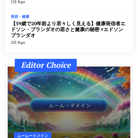
お終活
5日 Ago
1日 Ago
美容・健康
【59歳で20年前より若々しく見える】健康発信者エ
ドソン・ブランダオの若さと健康の秘密 #エドソン
ブランダオ
2日 Ago
Editor Choice
ムームードメイン