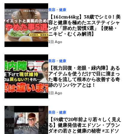
美容・健康
【161cm46kg】38歳でシミ0！美
容と健康を極めたエステティシャ
ンが「辞めた習慣5選」【便秘・
ニキビ・むくみ解消】
1日 Ago
美容・健康
【視力回復・老眼・緑内障】ある
アイテムを使うだけで目に溜まっ
た毒を流して根本から改善する奇
跡のリンパケアとは！
1日 Ago
美容・健康
【59歳で20年前より若々しく見え
る】健康発信者エドソン・ブラン
ダオの若さと健康の秘密 #エドソ