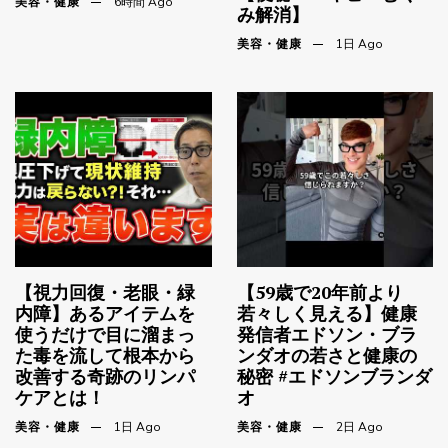
美容・健康
6時間 Ago
み解消】
美容・健康
1日 Ago
【視力回復・老眼・緑
【59歳で20年前より
内障】あるアイテムを
若々しく見える】健康
使うだけで目に溜まっ
発信者エドソン・ブラ
た毒を流して根本から
ンダオの若さと健康の
改善する奇跡のリンパ
秘密 #エドソンブランダ
ケアとは！
オ
美容・健康
1日 Ago
美容・健康
2日 Ago