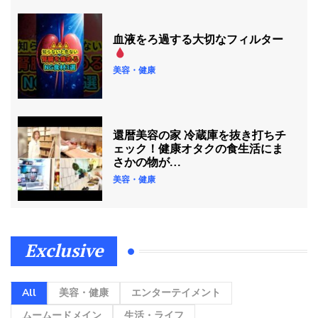
血液をろ過する大切なフィルター
美容・健康
還暦美容の家 冷蔵庫を抜き打ちチ
ェック！健康オタクの食生活にま
さかの物が…
美容・健康
Exclusive
All
美容・健康
エンターテイメント
ムームードメイン
生活・ライフ