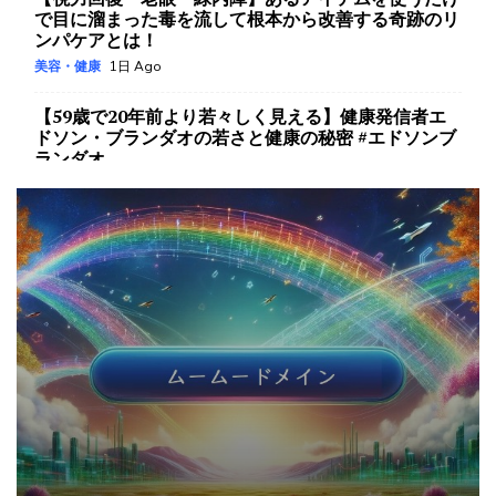
で目に溜まった毒を流して根本から改善する奇跡のリ
ンパケアとは！
美容・健康
1日 Ago
【59歳で20年前より若々しく見える】健康発信者エ
ドソン・ブランダオの若さと健康の秘密 #エドソンブ
ランダオ
美容・健康
2日 Ago
【腎臓が壊れるサイン５選】足の異変を放置すると人
工透析リスクが爆上がりするから今すぐチェックし
て！
美容・健康
3日 Ago
【奇跡の顔面毒だし】家にある〇〇を使ってシミ・ホ
クロ・イボが取れる！さらに美白に効果的な神食材も
紹介します！
美容・健康
3日 Ago
【1week】お腹が1週間でバキバキになる『お腹痩せ
サーキット』がハンパない痩せた！