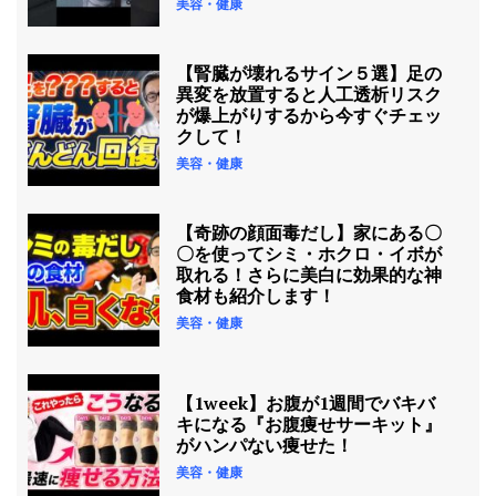
美容・健康
【腎臓が壊れるサイン５選】足の
異変を放置すると人工透析リスク
が爆上がりするから今すぐチェッ
クして！
美容・健康
【奇跡の顔面毒だし】家にある〇
〇を使ってシミ・ホクロ・イボが
取れる！さらに美白に効果的な神
食材も紹介します！
美容・健康
【1week】お腹が1週間でバキバ
キになる『お腹痩せサーキット』
がハンパない痩せた！
美容・健康