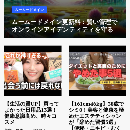
ムームードメイン
ムームードメイン更新料：賢い管理で
オンラインアイデンティティを守る
【生活の質UP】買って
【161cm46kg】38歳で
よかった日用品13選！
シミ0！美容と健康を極
健康意識高め、時々コ
めたエステティシャン
スメ
が「辞めた習慣5選」
【便秘・ニキビ・むく