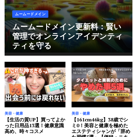
美容・健康
4日 Ago
ムームードメイン
【なぜ報道されない】健康に良いと思って食べてい
ムームードメイン更新料：賢い
た”あの食品”が血管を壊して血糖値を上げる原因で
す！
管理でオンラインアイデンティ
美容・健康
4日 Ago
ティを守る
お終活3 幸春！人生メモリーズ
お終活
4日 Ago
お終活3 幸春！人生メモリーズ （ブルーレイディス
ク）
お終活
5日 Ago
ムームードメイン更新料：賢い管理でオンラインアイ
デンティティを守る
美容・健康
美容・健康
ムームードメイン
1年 Ago
【生活の質UP】買ってよか
【161cm46kg】38歳でシ
った日用品13選！健康意識
ミ0！美容と健康を極めた
【生活の質UP】買ってよかった日用品13選！健康意
高め、時々コスメ
エステティシャンが「辞め
識高め、時々コスメ