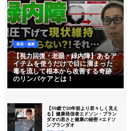
美容・健康
【視力回復・老眼・緑内障】あるア
イテムを使うだけで目に溜まった
毒を流して根本から改善する奇跡
のリンパケアとは！
【59歳で20年前より若々しく見え
る】健康発信者エドソン・ブラン
ダオの若さと健康の秘密 #エドソ
ンブランダオ