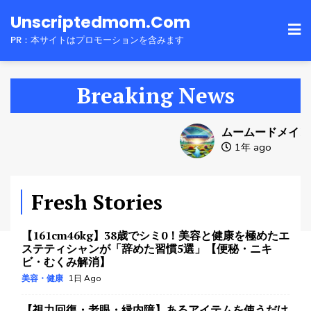
お終活3 幸春！人生メモリーズ
Skip
Unscriptedmom.com
お終活
4日 Ago
to
PR：本サイトはプロモーションを含みます
お終活3 幸春！人生メモリーズ （ブルーレイディス
content
ク）
お終活
5日 Ago
Breaking News
ムームードメイン更新料：賢い管理でオンラインアイ
デンティティを守る
ムームードメイン更新料
ムームードメイン
1年 Ago
1年 ago
【生活の質UP】買ってよかった日用品13選！健康意
識高め、時々コスメ
Fresh Stories
美容・健康
6時間 Ago
【161cm46kg】38歳でシミ0！美容と健康を極めたエ
ステティシャンが「辞めた習慣5選」【便秘・ニキ
ビ・むくみ解消】
美容・健康
1日 Ago
【視力回復・老眼・緑内障】あるアイテムを使うだけ