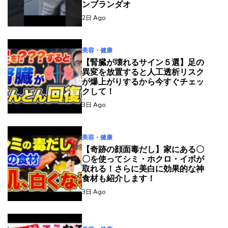
ンブランダオ
2日 Ago
美容・健康
【腎臓が壊れるサイン５選】足の
異変を放置すると人工透析リスク
が爆上がりするから今すぐチェッ
クして！
3日 Ago
美容・健康
【奇跡の顔面毒だし】家にある〇
〇を使ってシミ・ホクロ・イボが
取れる！さらに美白に効果的な神
食材も紹介します！
3日 Ago