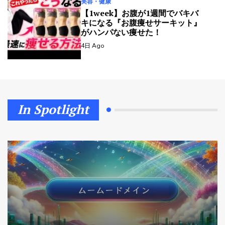
美容・健康
【1week】お腹が1週間でバキバ
キになる『お腹痩せサーキット』
がハンパない痩せた！
4日 Ago
In Spotlight