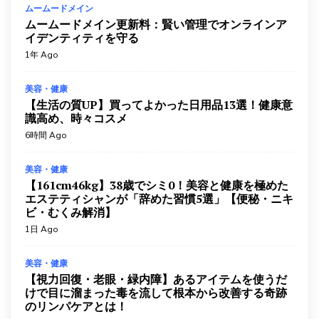
ムームードメイン
ムームードメイン更新料：賢い管理でオンラインア
【奇跡の顔面毒だし】家にある〇〇を使ってシミ・ホ
イデンティティを守る
クロ・イボが取れる！さらに美白に効果的な神食材も
紹介します！
1年 Ago
美容・健康
3日 Ago
美容・健康
【1week】お腹が1週間でバキバキになる『お腹痩せ
【生活の質UP】買ってよかった日用品13選！健康意
サーキット』がハンパない痩せた！
識高め、時々コスメ
美容・健康
4日 Ago
6時間 Ago
【なぜ報道されない】健康に良いと思って食べてい
美容・健康
た”あの食品”が血管を壊して血糖値を上げる原因で
【161cm46kg】38歳でシミ0！美容と健康を極めた
す！
エステティシャンが「辞めた習慣5選」【便秘・ニキ
ビ・むくみ解消】
美容・健康
4日 Ago
1日 Ago
お終活3 幸春！人生メモリーズ
お終活
4日 Ago
美容・健康
【視力回復・老眼・緑内障】あるアイテムを使うだ
お終活3 幸春！人生メモリーズ （ブルーレイディス
けで目に溜まった毒を流して根本から改善する奇跡
ク）
のリンパケアとは！