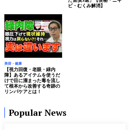
た習慣5選」【便秘・ニキ
美容・健康
6時間 Ago
ビ・むくみ解消】
【161cm46kg】38歳でシミ0！美容と健康を極めたエ
ステティシャンが「辞めた習慣5選」【便秘・ニキ
ビ・むくみ解消】
美容・健康
1日 Ago
【視力回復・老眼・緑内障】あるアイテムを使うだけ
で目に溜まった毒を流して根本から改善する奇跡のリ
ンパケアとは！
美容・健康
美容・健康
1日 Ago
【視力回復・老眼・緑内
障】あるアイテムを使うだ
【59歳で20年前より若々しく見える】健康発信者エ
けで目に溜まった毒を流し
ドソン・ブランダオの若さと健康の秘密 #エドソンブ
て根本から改善する奇跡の
ランダオ
リンパケアとは！
美容・健康
2日 Ago
Popular News
【腎臓が壊れるサイン５選】足の異変を放置すると人
工透析リスクが爆上がりするから今すぐチェックし
て！
美容・健康
3日 Ago