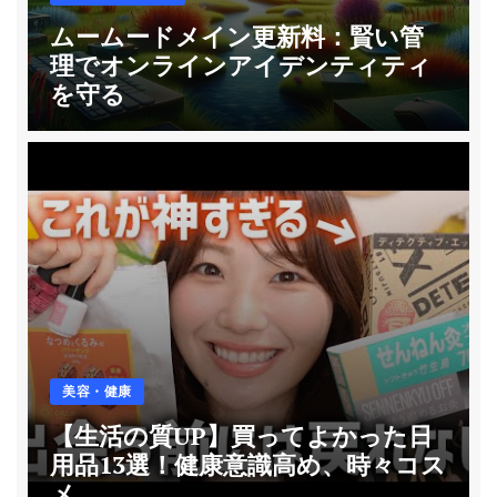
ムームードメイン更新料：賢い管
理でオンラインアイデンティティ
を守る
美容・健康
【生活の質UP】買ってよかった日
用品13選！健康意識高め、時々コス
メ