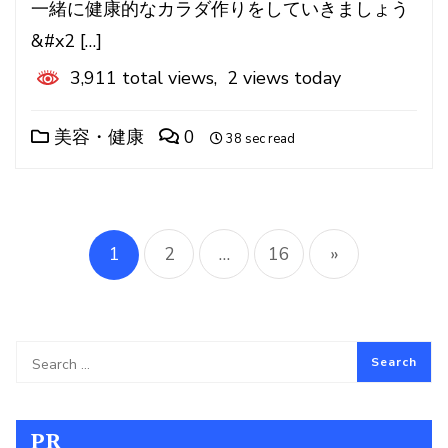
一緒に健康的なカラダ作りをしていきましょう
&#x2 […]
3,911 total views, 2 views today
美容・健康
0
38 sec read
投
稿
1
2
…
16
»
の
ペ
ー
PR