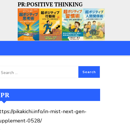
PR:POSITIVE THINKING
PR
ttps://pikakichi.info/in-mist-next-gen-
upplement-0528/