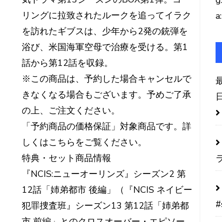
g
リングに拉致されたルークを追ってイラク
a:
を訪れたギブスは、少年から2発の銃弾を
浴び、米国海軍空母で治療を受ける。第1
話から第12話を収録。
※この商品は、予約した場合キャンセルで
きなくなる場合もございます。予めご了承
の上、ご注文ください。
「予約商品の価格保証」対象商品です。詳
しくはこちらをご覧ください。
特典・セット商品情報
『NCIS:ニューオーリンズ』シーズン2 第
12話「姉弟都市 後編」（『NCIS ネイビー
#
犯罪捜査班』シーズン13 第12話「姉弟都
市 前編」とのクロスオーバー・エピソー