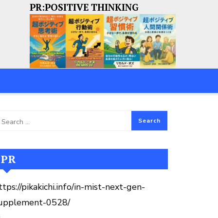
PR:POSITIVE THINKING
PR
ttps://pikakichi.info/in-mist-next-gen-
upplement-0528/