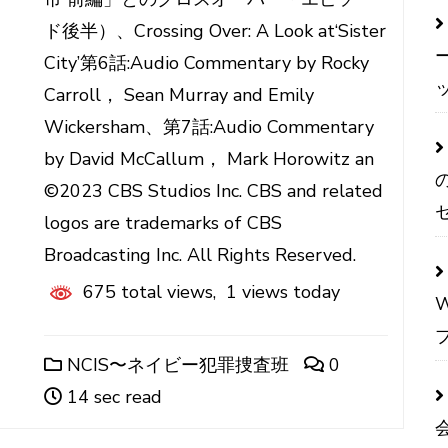
ド後半）、Crossing Over: A Look at‘Sister
City’第6話:Audio Commentary by Rocky
Carroll， Sean Murray and Emily
Wickersham、第7話:Audio Commentary
by David McCallum， Mark Horowitz an
©2023 CBS Studios Inc. CBS and related
logos are trademarks of CBS
Broadcasting Inc. All Rights Reserved.
675 total views, 1 views today
NCIS〜ネイビー犯罪捜査班
0
14 sec read