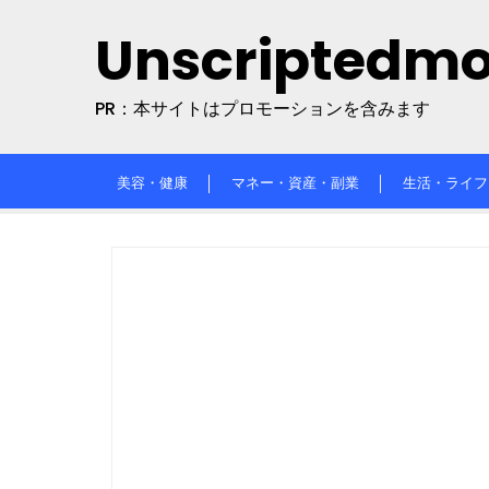
Skip
Unscriptedm
to
content
PR：本サイトはプロモーションを含みます
美容・健康
マネー・資産・副業
生活・ライフ