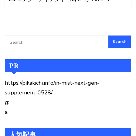
PR
https://pikakichi.info/in-mist-next-gen-
supplement-0528/
g:
a:
人気記事