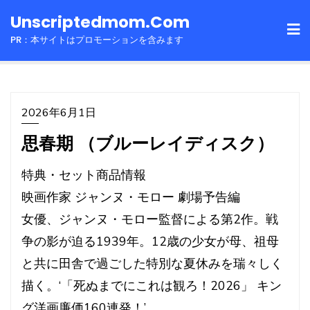
Skip
Unscriptedmom.com
to
PR：本サイトはプロモーションを含みます
content
2026年6月1日
思春期 （ブルーレイディスク）
特典・セット商品情報
映画作家 ジャンヌ・モロー 劇場予告編
女優、ジャンヌ・モロー監督による第2作。戦
争の影が迫る1939年。12歳の少女が母、祖母
と共に田舎で過ごした特別な夏休みを瑞々しく
描く。‘「死ぬまでにこれは観ろ！2026」 キン
グ洋画廉価160連発！’。