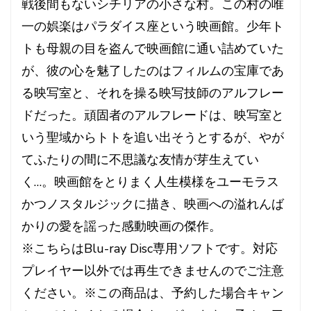
戦後間もないシチリアの小さな村。この村の唯
一の娯楽はパラダイス座という映画館。少年ト
トも母親の目を盗んで映画館に通い詰めていた
が、彼の心を魅了したのはフィルムの宝庫であ
る映写室と、それを操る映写技師のアルフレー
ドだった。頑固者のアルフレードは、映写室と
いう聖域からトトを追い出そうとするが、やが
てふたりの間に不思議な友情が芽生えてい
く…。映画館をとりまく人生模様をユーモラス
かつノスタルジックに描き、映画への溢れんば
かりの愛を謡った感動映画の傑作。
※こちらはBlu-ray Disc専用ソフトです。対応
プレイヤー以外では再生できませんのでご注意
ください。※この商品は、予約した場合キャン