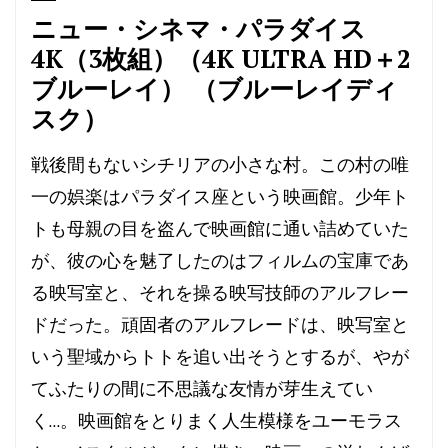
ニュー・シネマ・パラダイス
4K（3枚組）（4K ULTRA HD＋2
ブルーレイ） （ブルーレイディ
スク）
戦後間もないシチリアの小さな村。この村の唯
一の娯楽はパラダイス座という映画館。少年ト
トも母親の目を盗んで映画館に通い詰めていた
が、彼の心を魅了したのはフィルムの宝庫であ
る映写室と、それを操る映写技師のアルフレー
ドだった。頑固者のアルフレードは、映写室と
いう聖域からトトを追い出そうとするが、やが
てふたりの間に不思議な友情が芽生えてい
く…。映画館をとりまく人生模様をユーモラス