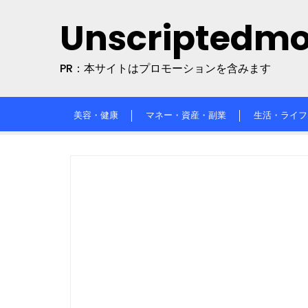
Skip
Unscriptedm
to
content
PR：本サイトはプロモーションを含みます
美容・健康
マネー・資産・副業
生活・ライフ