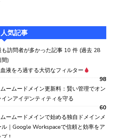
:
人気記事
最も訪問者が多かった記事 10 件 (過去 28
日間)
血液をろ過する大切なフィルター
98
ムームードメイン更新料：賢い管理でオン
ラインアイデンティティを守る
60
ムームードメインで始める独自ドメインメ
ール｜Google Workspaceで信頼と効率をア
ップ！