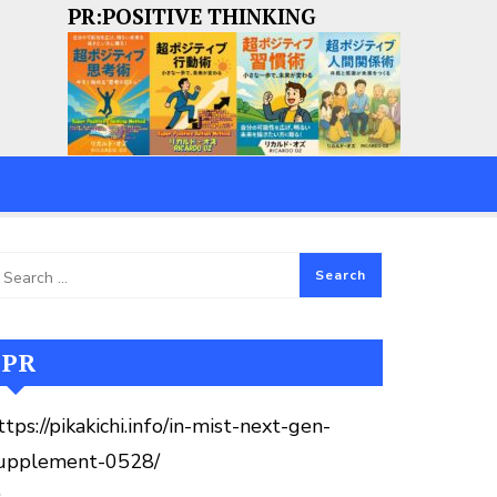
PR:POSITIVE THINKING
PR
ttps://pikakichi.info/in-mist-next-gen-
upplement-0528/