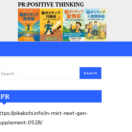
PR:POSITIVE THINKING
PR
ttps://pikakichi.info/in-mist-next-gen-
upplement-0528/