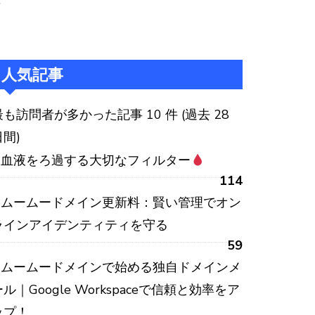
:
人気記事
最も訪問者が多かった記事 10 件 (過去 28
日間)
血液をろ過する大切なフィルター
114
ムームードメイン更新料：賢い管理でオン
ラインアイデンティティを守る
59
ムームードメインで始める独自ドメインメ
ール｜Google Workspaceで信頼と効率をア
ップ！