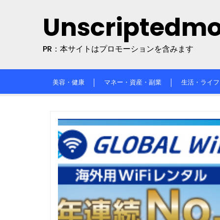
Skip
Unscriptedm
to
content
PR：本サイトはプロモーションを含みます
美容・健康
マネー・資産・副業
生活・ライフ