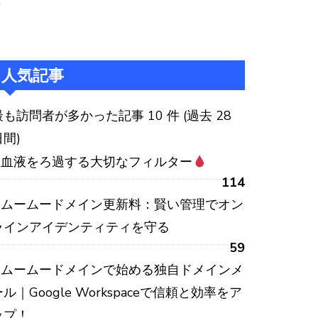
:
人気記事
最も訪問者が多かった記事 10 件 (過去 28
日間)
血液をろ過する大切なフィルター
114
ムームードメイン更新料：賢い管理でオン
ラインアイデンティティを守る
59
ムームードメインで始める独自ドメインメ
ール｜Google Workspaceで信頼と効率をア
ップ！