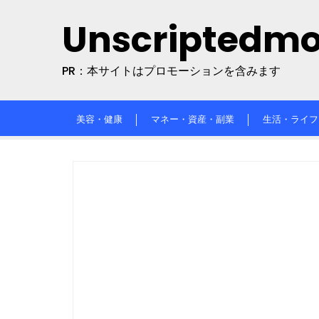
Skip
Unscriptedm
to
content
PR：本サイトはプロモーションを含みます
美容・健康
マネー・資産・副業
生活・ライフ