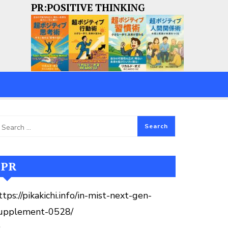
PR:POSITIVE THINKING
PR
ttps://pikakichi.info/in-mist-next-gen-
upplement-0528/