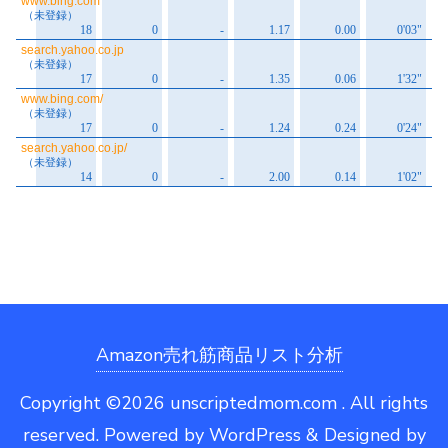
Amazon売れ筋商品リスト分析
Copyright ©2026 unscriptedmom.com . All rights
reserved.
Powered by
WordPress
&
Designed by