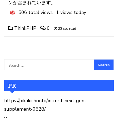
ンが含まれています。
506 total views, 1 views today
ThinkPHP
0
22 sec read
PR
https://pikakichi.info/in-mist-next-gen-
supplement-0528/
g: