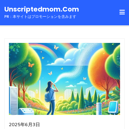
Skip
Unscriptedmom.com
to
PR：本サイトはプロモーションを含みます
content
2025年6月3日