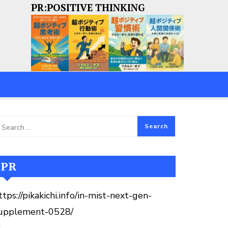
PR:POSITIVE THINKING
PR
ttps://pikakichi.info/in-mist-next-gen-
upplement-0528/