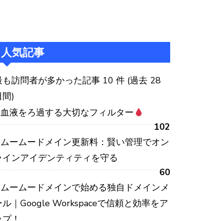
:
人気記事
最も訪問者が多かった記事 10 件 (過去 28
日間)
血液をろ過する大切なフィルター
102
ムームードメイン更新料：賢い管理でオン
ラインアイデンティティを守る
60
ムームードメインで始める独自ドメインメ
ール｜Google Workspaceで信頼と効率をア
ップ！