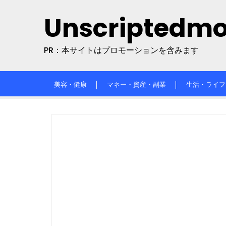
Skip
Unscriptedm
to
content
PR：本サイトはプロモーションを含みます
美容・健康
マネー・資産・副業
生活・ライフ