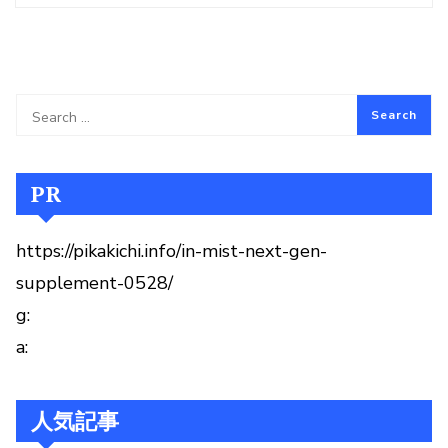
PR
https://pikakichi.info/in-mist-next-gen-
supplement-0528/
g:
a:
人気記事