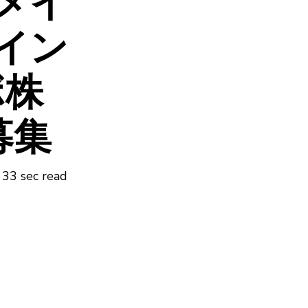
メイ
イン
ボ株
募集
33 sec read