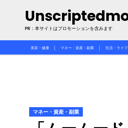
Skip
Unscriptedm
to
content
PR：本サイトはプロモーションを含みます
美容・健康
マネー・資産・副業
生活・ライフ
マネー・資産・副業