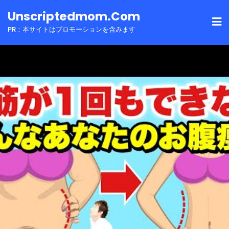
Skip
Unscriptedmom.com
to
PR：本サイトはプロモーションを含みます
content