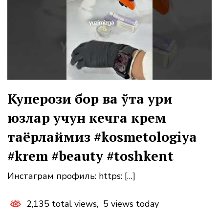
Куперози бор ва ўта қуриқ
юзлар учун кечга крем
таёрлаймиз #kosmetologiya
#krem #beauty #toshkent
Инстаграм профиль: https: […]
2,135 total views, 5 views today