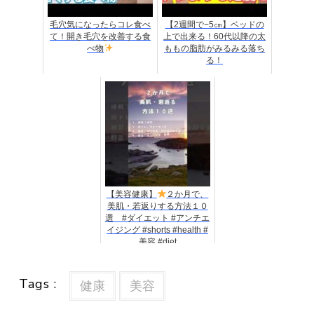
毛穴気になったらコレ食べ
【2週間で−5㎝】ベッドの
て！開き毛穴を改善する食
上で出来る！60代以降の太
べ物
ももの脂肪がみるみる落ち
る！
【美容健康】
２か月で、
美肌・若返りする方法１０
選 #ダイエット #アンチエ
イジング #shorts #health #
美容 #diet
Tags :
健康
美容