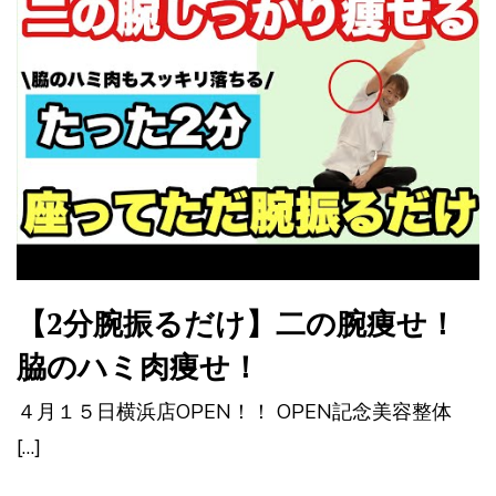
【2分腕振るだけ】二の腕痩せ！
脇のハミ肉痩せ！
４月１５日横浜店OPEN！！ OPEN記念美容整体
[…]