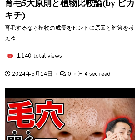
育毛5大原則と植物比較論(by ピカ
キチ)
育毛するなら植物の成長をヒントに原因と対策を考
える
1,140 total views
2024年5月14日
0
4 sec read