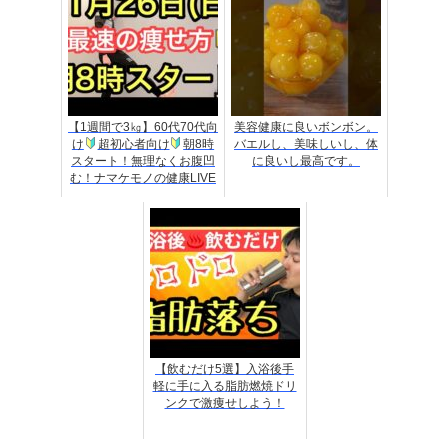
【1週間で3㎏】60代70代向
美容健康に良いボンボン。
け
超初心者向け
朝8時
バエルし、美味しいし、体
スタート！無理なくお腹凹
に良いし最高です。
む！ナマケモノの健康LIVE
【飲むだけ5選】入浴後手
軽に手に入る脂肪燃焼ドリ
ンクで激痩せしよう！