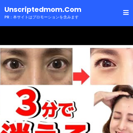
Skip
Unscriptedmom.com
to
PR：本サイトはプロモーションを含みます
content