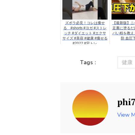
ズボラ必見！コレは痩せ
【最新版】ニ
る #shorts #ヨガ #ストレ
足裏に塗るだ
ッチ #ダイエット #エクサ
バい粉を教え
サイズ #美容 #健康 #痩せる
防 血圧
#2022 #宅トレ
Tags :
健康
phi
View M