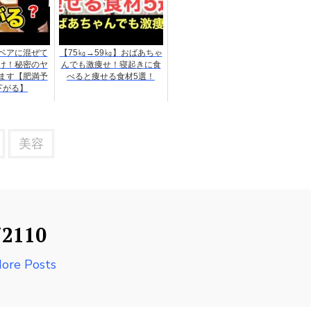
ベアに混ぜて
【75㎏→59㎏】おばあちゃ
け！秘密のヤ
んでも激痩せ！寝起きに食
ます【肥満予
べると痩せる食材5選！
下がる】
美容
72110
ore Posts