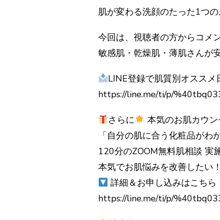
肌が変わる洗顔のたった1つ
今回は、視聴者の方からコメ
敏感肌・乾燥肌・薄肌さんが
LINE登録で肌質別オスス
https://line.me/ti/p/%40tbq0
さらに
本気のお肌カウン
「自分の肌に合う化粧品がわか
120分のZOOM無料肌相談 実
本気でお肌悩みを改善したい！
詳細＆お申し込みはこちら
https://line.me/ti/p/%40tbq0