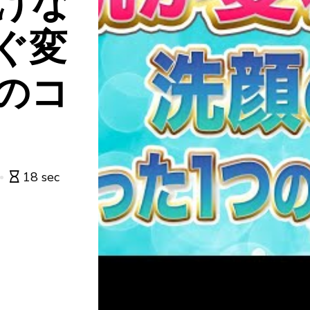
けな
ぐ変
のコ
18 sec