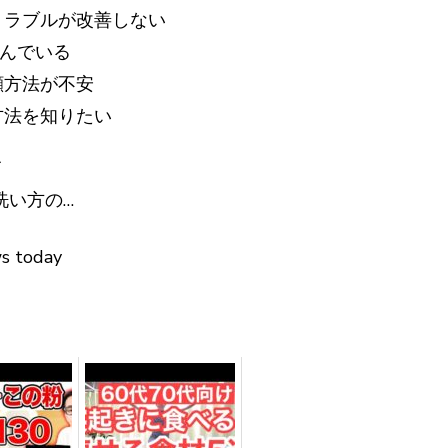
トラブルが改善しない
んでいる
顔方法が不安
方法を知りたい
て
洗い方の…
ws today