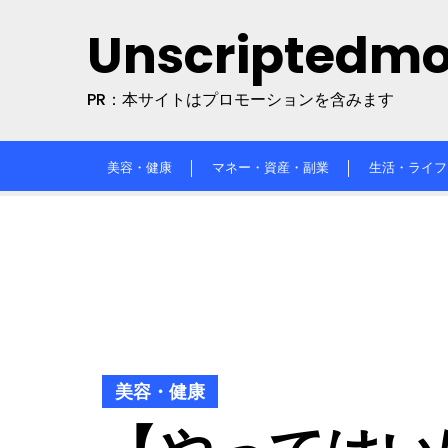
Skip
Unscriptedm
to
content
PR：本サイトはプロモーションを含みます
美容・健康
マネー・資産・副業
生活・ライフ
美容・健康