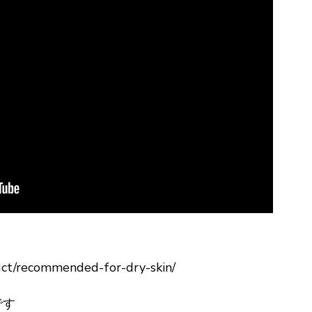
uct/recommended-for-dry-skin/
です