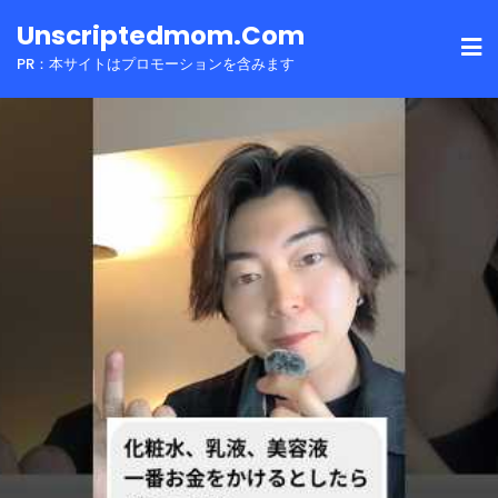
Skip
Unscriptedmom.com
to
PR：本サイトはプロモーションを含みます
content