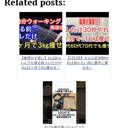
Related posts:
【無理せず楽に】おばあち
【1日1回】カエル足30秒や
ゃんでも寝る前コレだけや
れば知らない内に勝手に痩
れば1ヶ月で3㎏痩せる！
せる！
そばを毎日食べたらどうな