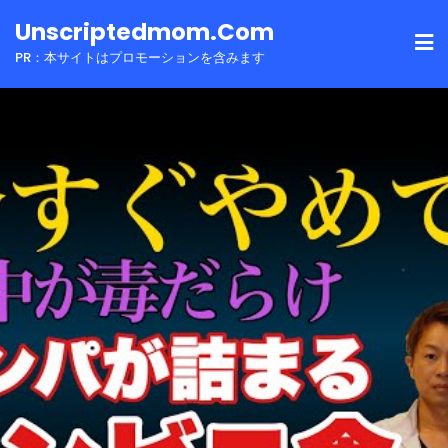
Skip
Unscriptedmom.com
to
PR：本サイトはプロモーションを含みます
content