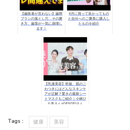
【歯医者が言わない】歯間
4月に買って良かってもの
ブラシの落とし穴…その磨
と自分へのご褒美に購入し
き方、歯茎が一気に崩壊し
たものを紹介
ます！
【乳液美容】乾燥、肌のご
わつきにはどんなスキンケ
アが正解？驚きの最新シー
トマスクもご紹介｜小林ひ
ろ美さん×GENSEIさん
×MASHIROさん3世代
Beauty Talk【PR】
Tags :
健康
美容