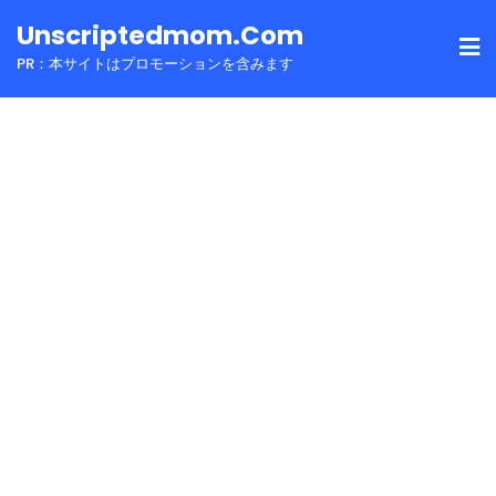
Skip
Unscriptedmom.com
to
PR：本サイトはプロモーションを含みます
content