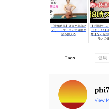
【骨盤底筋】健康と美容の
【1週間で3
メリット大！ヨガで骨盤底
せよう！朝8
筋を鍛える
無理なくお腹
モノの健
Tags :
健康
phi
View M