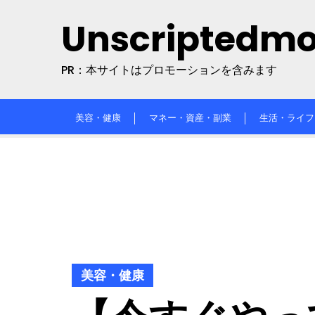
Skip
Unscriptedm
to
content
PR：本サイトはプロモーションを含みます
美容・健康
マネー・資産・副業
生活・ライフ
美容・健康