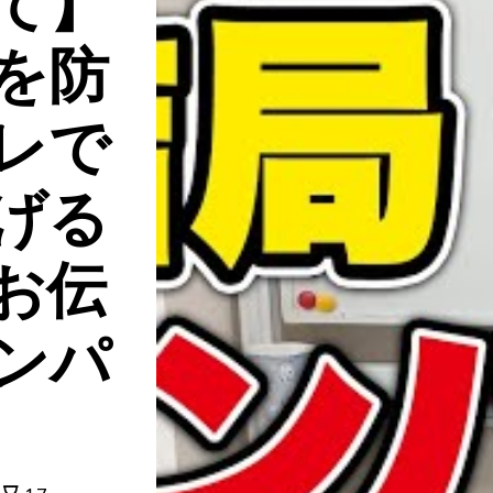
て】
を防
レで
げる
お伝
ンパ