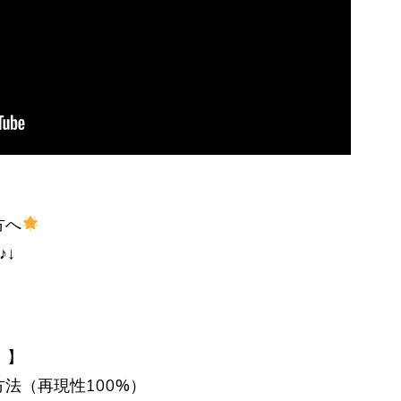
方へ
♪↓
 】
法（再現性100%）