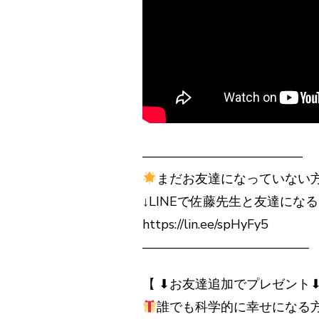
————————————–
まだお友達になっていない
↓LINEで佐藤先生と友達になる
https://lin.ee/spHyFy5
—————————————
【 ⬇︎お友達追加でプレゼント⬇︎
誰でも科学的に幸せになる方