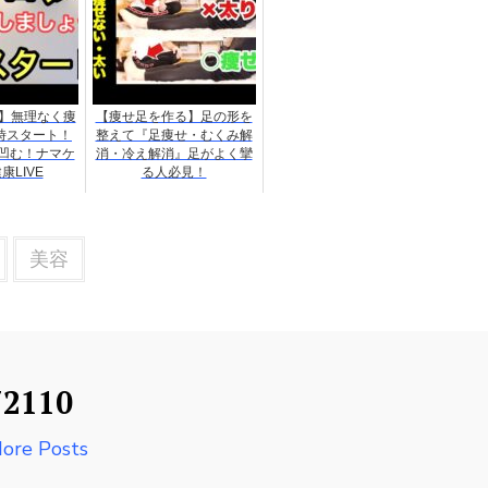
㎏】無理なく痩
【痩せ足を作る】足の形を
時スタート！
整えて『足痩せ・むくみ解
凹む！ナマケ
消・冷え解消』足がよく攣
康LIVE
る人必見！
美容
72110
ore Posts