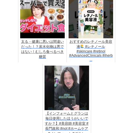
太る・健康に悪いは間違い
おすすめのレチノール美容
だった！？炭水化物は悪で
液
#レチノール
#skincare #retinol
はない！むしろ食べるべき
#AdvancedClinicals #iherb
糖質
...
【インフォームとグランは
毎日使用したほうがいいで
すか？】#美容師 #美容室 #
長門政和 #not #ホームケア