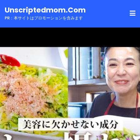
Skip
Unscriptedmom.com
to
PR：本サイトはプロモーションを含みます
content