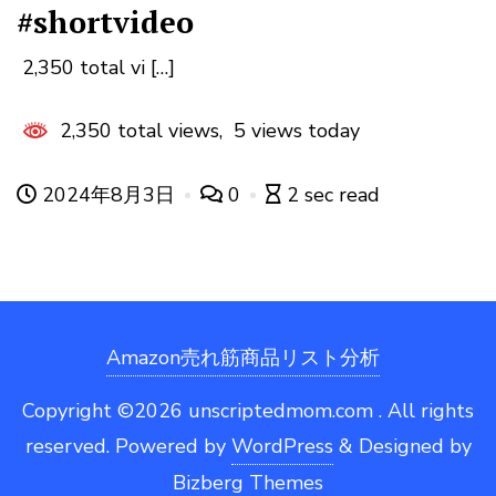
#shortvideo
2,350 total vi […]
2,350 total views, 5 views today
2024年8月3日
0
2 sec read
Amazon売れ筋商品リスト分析
Copyright ©2026 unscriptedmom.com . All rights
reserved.
Powered by
WordPress
&
Designed by
Bizberg Themes