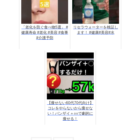
「老化を防ぐ食べ物5選」 #
リセラウォーターを検証し
健康寿命 #老化 #美容 #食事
ます！ #健康#美容#水
#介護予防
【痩せない60代70代向け】
コレをやらないから痩せな
い！バンザイ＋○○で劇的に
痩せる！