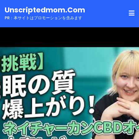
Skip
Unscriptedmom.com
to
PR：本サイトはプロモーションを含みます
content