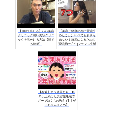
【100％当たる】いい美容
【美容と健康の為に最近始
クリニック悪い美容クリニ
めたこと】40代でもあきら
ックを見分ける方法【誰で
めない！綺麗になるための
も簡単】
習慣|海外在住|フランス生活
【有益】マジ効果あり！10
年以上続けた美容健康法で
ガチで効くもの教えて‼【が
るちゃんまとめ】