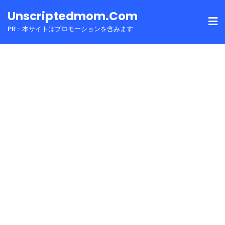
Skip
Unscriptedmom.com
to
PR：本サイトはプロモーションを含みます
content