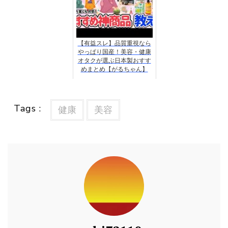
【有益スレ】品質重視なら
やっぱり国産！美容・健康
オタクが選ぶ日本製おすす
めまとめ【がるちゃん】
Tags :
健康
美容