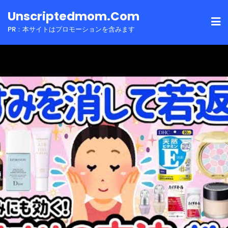
Skip
Unscriptedmom.com
to
PR：本サイトはプロモーションを含みます
content