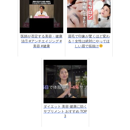
医師が否定する美容・健康
眉毛で印象が驚くほど変わ
法① #アンチエイジング #
る！女性は絶対にやってほ
美容 #健康
しい眉で垢抜け
ダイエット 美容 健康に効く
サプリメント おすすめ TOP
3