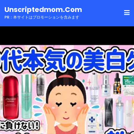
Skip
Unscriptedmom.com
to
PR：本サイトはプロモーションを含みます
content