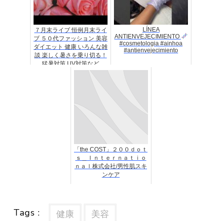
LÍNEA
７月末ライブ 恒例月末ライ
ANTIENVEJECIMIENTO
ブ ５０代ファッション 美容
#cosmetologia #ainhoa
ダイエット 健康 いろんな雑
#antienvejecimiento
談 楽しく暑さを乗り切る！
猛暑対策 UV対策など
「the COST」２００ｄｏｔ
ｓ＿Ｉｎｔｅｒｎａｔｉｏ
ｎａｌ株式会社/男性肌スキ
ンケア
Tags :
健康
美容