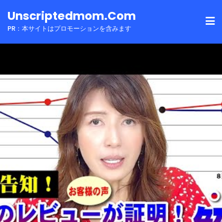
Skip
Unscriptedmom.com
to
PR：本サイトはプロモーションを含みます
content