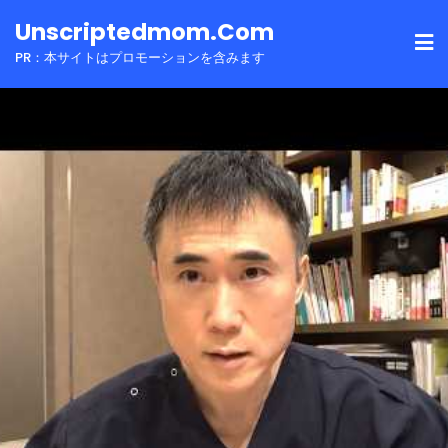
Skip
Unscriptedmom.com
to
PR：本サイトはプロモーションを含みます
content