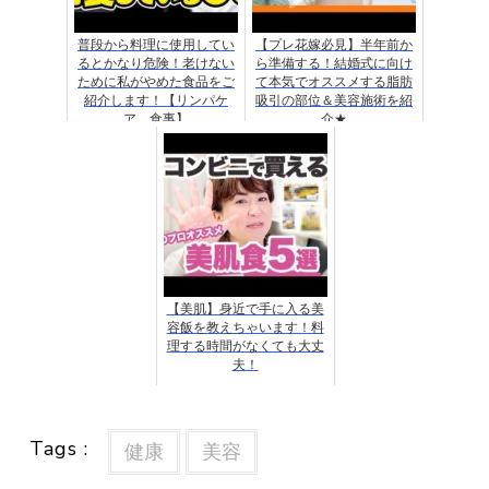
普段から料理に使用してい
【プレ花嫁必見】半年前か
るとかなり危険！老けない
ら準備する！結婚式に向け
ために私がやめた食品をご
て本気でオススメする脂肪
紹介します！【リンパケ
吸引の部位＆美容施術を紹
ア 食事】
介★
【美肌】身近で手に入る美
容飯を教えちゃいます！料
理する時間がなくても大丈
夫！
Tags :
健康
美容