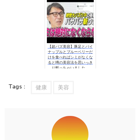
【超バズ美容】豚足とパイ
ナップルとブルーベリーだ
けを食べればシミがなくな
ると噂の美容法を思いっき
り斬っちゃいました。
Tags :
健康
美容