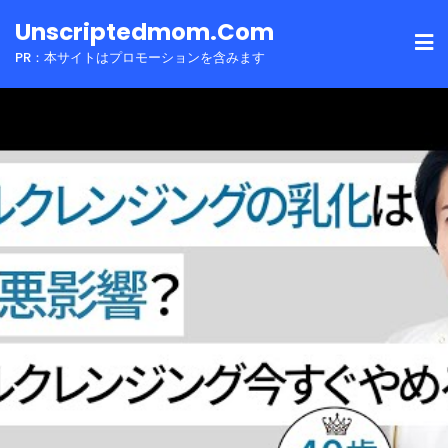
Skip
Unscriptedmom.com
to
PR：本サイトはプロモーションを含みます
content