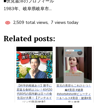
■伏見嘉洋のプロフィール
1983年、岐阜県岐阜市…
2,509 total views, 7 views today
Related posts:
【科学的根拠あり】勝手に
首元の美容もこれひとつ！
若返る食材はコレ！40代50
�#美容 #健康
代60代の肌年齢は日々の食
#shorts#short#ビューティ
生活が大事！【アンチエイ
ー＆ヘルス#美容・健康#美
ジング/美容/健康】
容と健康