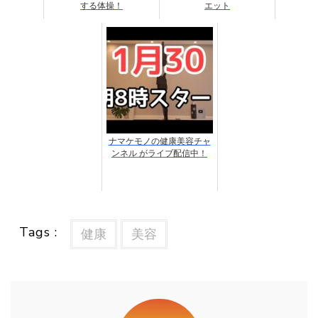
する体操！
エット
ナマケモノの健康美容チャ
ンネル がライブ配信中！
Tags :
健康
美容