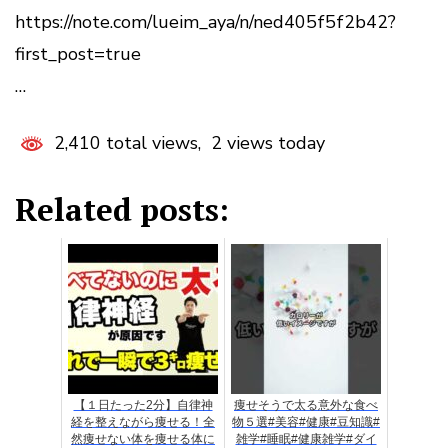
https://note.com/lueim_aya/n/ned405f5f2b42?
first_post=true
…
2,410 total views, 2 views today
Related posts:
【１日たった2分】自律神
痩せそうで太る意外な食べ
経を整えながら痩せる！全
物５選#美容#健康#豆知識#
然痩せない体を痩せる体に
雑学#睡眠#健康雑学#ダイ