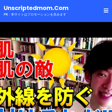
Skip
Unscriptedmom.com
to
PR：本サイトはプロモーションを含みます
content