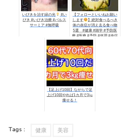
いびきを治す緑の光
#い
【フォローといいねお願い
びき #いびき治療 #パルス
します
】絶対食べるべき
サーミア #無呼吸
体の炎症が消え去る食べ物
5選 #健康 #雑学 #予防医
療 #医療 #予防 #体調 #炎症
#慢性炎症 #疲労
【足上げ10回】ながらで足
上げ10回やれば1カ月で3㎏
痩せる！
Tags :
健康
美容