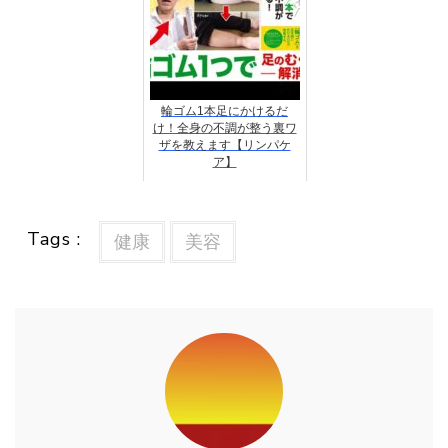
輪ゴム1本足にかけるだ
け！全身の不調が整う裏ワ
ザを教えます【リンパケ
ア】
Tags :
健康
美容