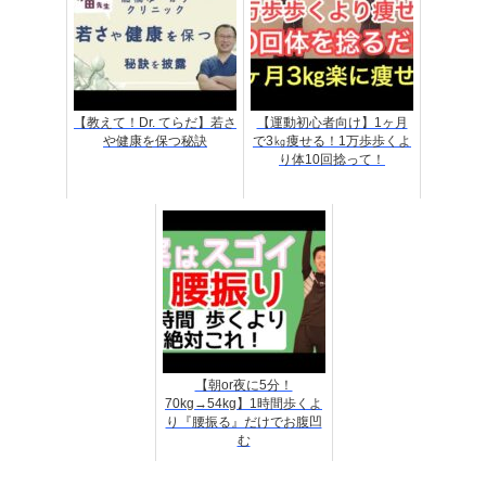
【教えて！Dr. てらだ】若さ
【運動初心者向け】1ヶ月
や健康を保つ秘訣
で3㎏痩せる！1万歩歩くよ
り体10回捻って！
【朝or夜に5分！
70kg→54kg】1時間歩くよ
り『腰振る』だけでお腹凹
む