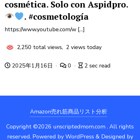
cosmética. Solo con Aspidpro.
. #cosmetología
https://www.youtube.com/w […]
2,250 total views, 2 views today
2025年1月16日
0
2 sec read
Amazon売れ筋商品リスト分析
Copyright ©2026 unscriptedmom.com . All rights
reserved.
Powered by
WordPress
&
Designed by