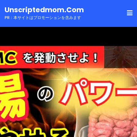
Skip
Unscriptedmom.com
to
PR：本サイトはプロモーションを含みます
content