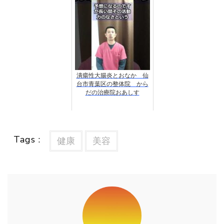
潰瘍性大腸炎とおなか 仙
台市青葉区の整体院 から
だの治療院おあしす
Tags :
健康
美容