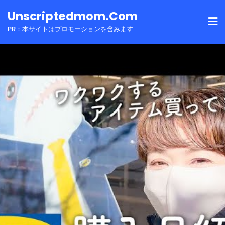
Skip
Unscriptedmom.com
to
PR：本サイトはプロモーションを含みます
content