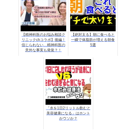
【精神科医のお悩み相談ク
【絶対太る】朝に食べると
リニックchコラボ】後編！
一瞬で体脂肪が増える朝食
信じられない…精神科医の
5選
意外な事実も発覚？！
「水を1日2リットル飲むと
美容健康になる」はホント
かウソか？