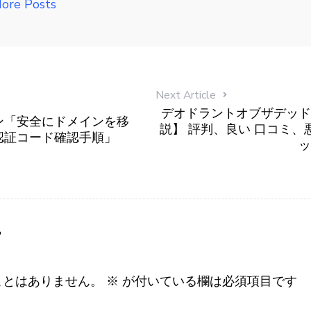
ore Posts
Next Article
デオドラントオブザデッド(
ン「安全にドメインを移
説】 評判、良い 口コミ、
認証コード確認手順」
ッ
す
ことはありません。
※
が付いている欄は必須項目です