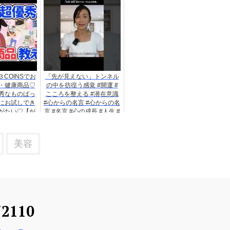
COINSでお
「先が見えない」トンネル
・健康商品♡
の中を彷徨う感覚 #開運 #
秀なものばっ
こころを整える #潜在意識
にお試しでき
#心からの名言 #心からの名
がたい♡【が
言 #名言 #心の成長 #人生 #
ゃん】
心を癒す
美容
72110