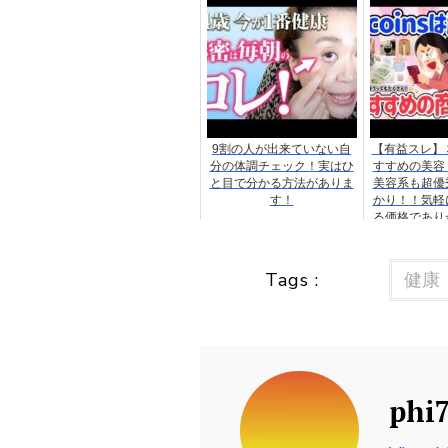
9割の人が出来ていない自
【有益スレ】３
分の体調チェック！実はひ
すすめの美容
と目で分かる方法がありま
美容系も超優
す！
かり！！気軽
る価格であり
るち
Tags :
健康
phi