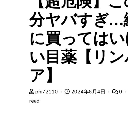
【超危険】こ
分ヤバすぎ…
に買ってはい
い目薬【リン
ア】
phi72110
2024年6月4日
0
read