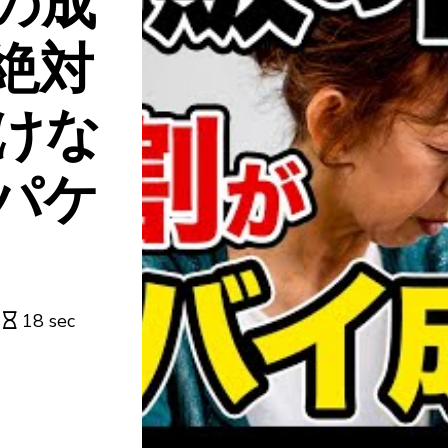
の成
絶対
けな
パケ
18 sec