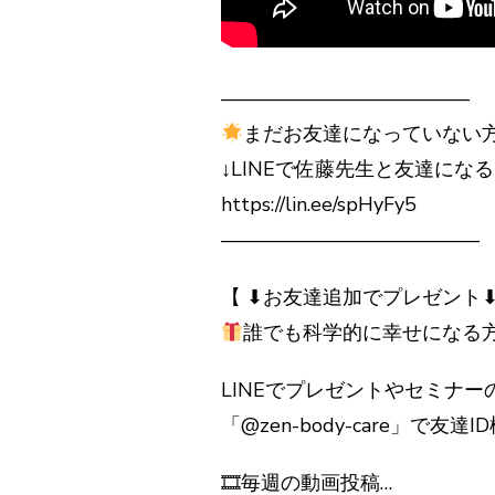
————————————–
まだお友達になっていない
↓LINEで佐藤先生と友達になる
https://lin.ee/spHyFy5
—————————————
【 ⬇︎お友達追加でプレゼント⬇︎
誰でも科学的に幸せになる方
LINEでプレゼントやセミナ
「@zen-body-care」で
🎞毎週の動画投稿…