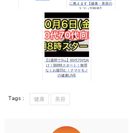
に教えます【健康・美容の
スゴい万能薬】
【1週間で3㎏】60代70代向
け！朝8時スタート！無理
なくお腹凹む！ナマケモノ
の健康LIVE
Tags :
健康
美容