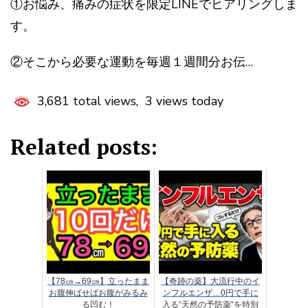
①お悩み、痛みの症状を限定LINEでヒアリングしま
す。
②そこから必要な運動を毎週１週間分お伝…
3,681 total views, 3 views today
Related posts:
【78㎝→69㎝】立ったまま
【奇跡の薬】大流行中のイ
お腹伸ばせばお腹がみるみ
ンフルエンザ…0円で手に
る凹む！
入る“天然の予防薬“を特別