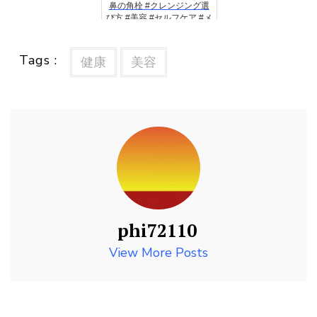
鼻の角栓 #クレンジング選
び方 #美容 #セルフケア #メ
イク落とし #このみ先生 #
角栓 #毛穴 #洗顔 #鼻ほぐし
Tags :
健康
美容
phi72110
View More Posts