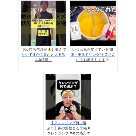
【60代70代注意
】飲んで
いつも私を支えている”健
ないですか？飲むと太る飲
康・美肌ドリンク”を皆さん
み物7選！
にもお教えします
【クレンジング何で選
ぶ？】鼻の角栓とる準備 #
クレンジング #鼻の毛穴 #