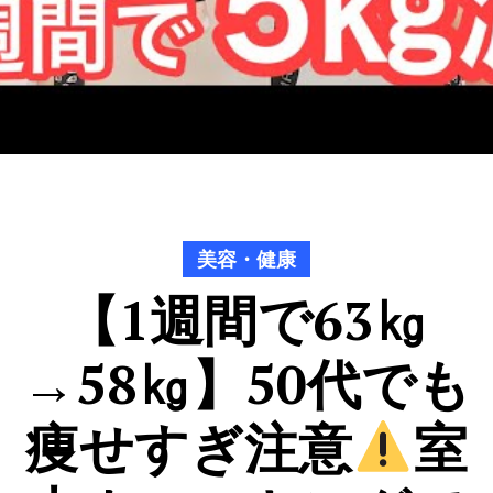
美容・健康
【1週間で63㎏
→58㎏】50代でも
痩せすぎ注意
室