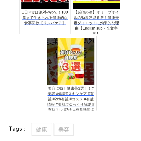
1日⚪︎食は絶対やめて！100
【必須の油】オリーブオイ
歳まで生きられる健康的な
ルの効果効能５選！健康美
食事回数【リンパケア】
容ダイエットに効果的な理
由【English sub・全文字
幕】
美容に効く健康茶3選！！#
美容 #健康#スキンケア #有
益 #2ch有益 #コスメ #有益
情報 #美肌 #ゆっくり解説 #
有益スレ #2ch #有益雑談 #
美容
Tags :
健康
美容