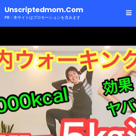
Skip
Unscriptedmom.com
to
PR：本サイトはプロモーションを含みます
content