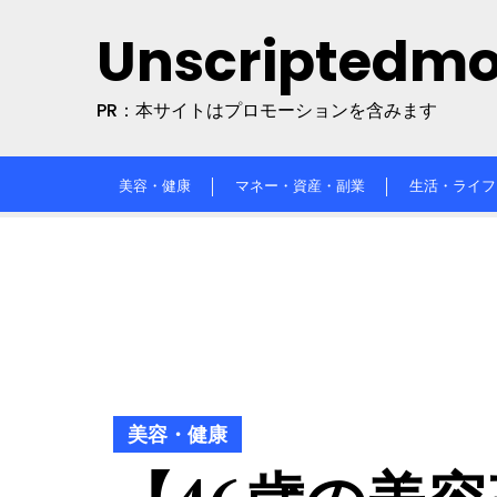
Skip
Unscriptedm
to
content
PR：本サイトはプロモーションを含みます
美容・健康
マネー・資産・副業
生活・ライフ
美容・健康