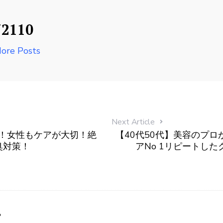
72110
ore Posts
Next Article
見！女性もケアが大切！絶
【40代50代】美容のプロ
臭対策！
アNo 1リピートし
す