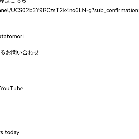
登録はこちら
annel/UCS02b3Y9RCzsT2k4no6LN-g?sub_confirmation
atatomori
関するお問い合わせ
s YouTube
ws today