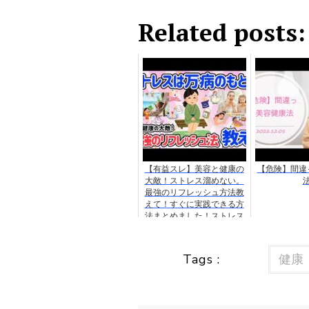
Related posts:
【有益スレ】美容と健康の
【危険】間違
大敵！ストレス溜めない。
最強のリフレッシュ方法教
えて！すぐに実践できる方
法まとめました！ストレス
は万病のもと【がるちゃ
ん】
Tags :
健康