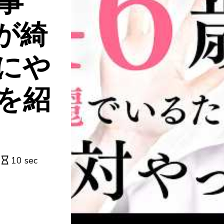
事
が綺
にや
を紹
10 sec