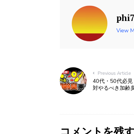
phi
View M
Previous Article
40代・50代必
対やるべき加齢
コメントを残