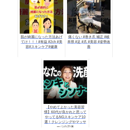
肌が綺麗になった方法あげ
痛くない #巻き爪 補正 #岐
てけ！！！#有益 #2ch #美
阜県 #足 #爪 #美容 #姿勢改
容#スキンケア#健康
善
【やめてよかった美容習
慣】60代が良かれと思って
やってるNGスキンケア10
選！クレンジングやマッサ
ージの正体