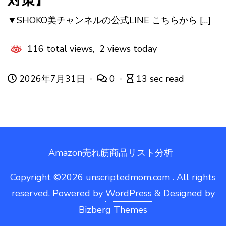
▼SHOKO美チャンネルの公式LINE こちらから […]
116 total views, 2 views today
2026年7月31日
0
13 sec read
Amazon売れ筋商品リスト分析
Copyright ©2026 unscriptedmom.com . All rights
reserved.
Powered by
WordPress
&
Designed by
Bizberg Themes