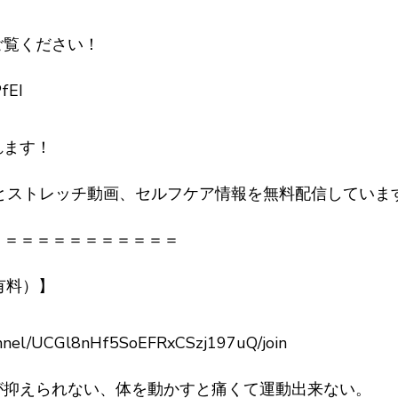
ご覧ください！
PfEI
れます！
くとストレッチ動画、セルフケア情報を無料配信していま
＝＝＝＝＝＝＝＝＝＝＝＝
有料）】
annel/UCGl8nHf5SoEFRxCSzj197uQ/join
が抑えられない、体を動かすと痛くて運動出来ない。