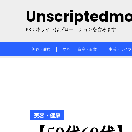
Skip
Unscriptedm
to
content
PR：本サイトはプロモーションを含みます
美容・健康
マネー・資産・副業
生活・ライフ
美容・健康