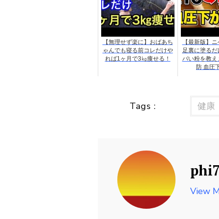
【無理せず楽に】おばあち
【最新版】ニ
ゃんでも寝る前コレだけや
足裏に塗るだ
れば1ヶ月で3㎏痩せる！
バい粉を教え
防 血圧
Tags :
健康
phi
View M