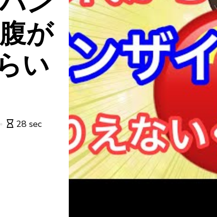
】バン
お腹が
らい
28 sec