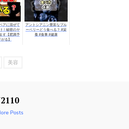
ベアに混ぜて
アントシアニン豊富なブル
け！秘密のヤ
ーベリーどう食べる？ #栄
ます【肥満予
養 #食事 #健康
下がる】
美容
72110
ore Posts