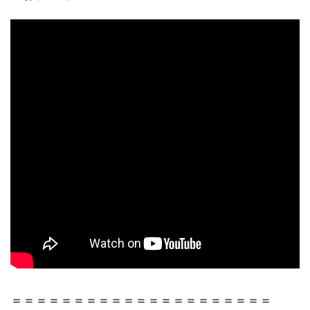
＝＝＝＝＝＝＝＝＝＝＝＝＝＝＝＝＝＝＝＝＝