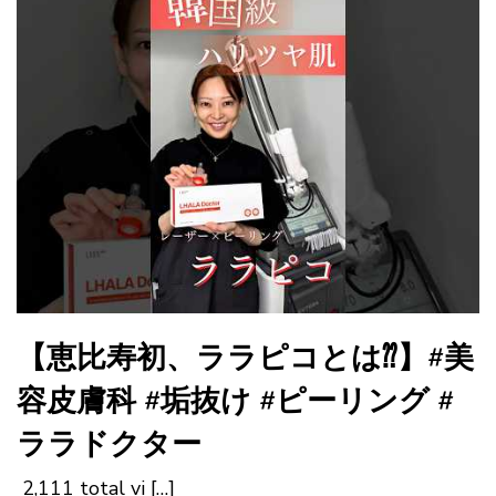
【恵比寿初、ララピコとは⁇】#美
容皮膚科 #垢抜け #ピーリング #
ララドクター
2,111 total vi […]