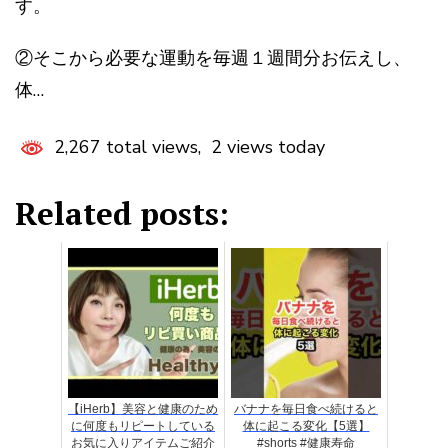
す。
②そこから必要な運動を毎週１週間分お伝えし、
体…
2,267 total views, 2 views today
Related posts:
【iHerb】美容と健康のため
バナナを毎日食べ続けると
に何度もリピートしている
体に起こる変化【5選】
お気に入りアイテムご紹介
#shorts #健康寿命