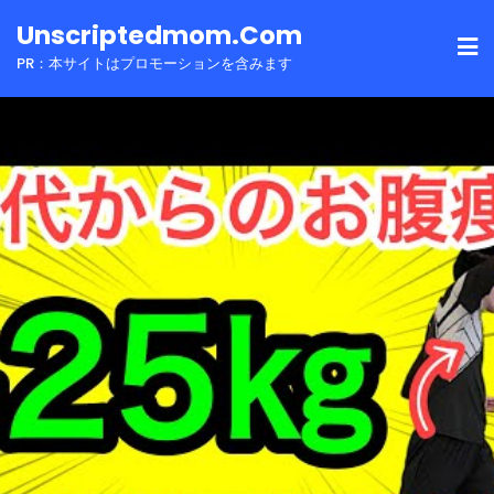
Skip
Unscriptedmom.com
to
PR：本サイトはプロモーションを含みます
content