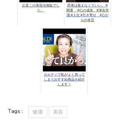
正直この美容法無駄でし
思考は覚えなくていい。 #
た。
開運 #心の成長 #潜在意
識 #人生 #引き寄せ #心か
らの名言
カルディで私がよく買って
しまうおすすめ商品を紹介
します！
Tags :
健康
美容