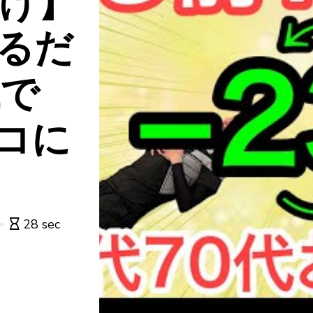
向け】
やるだ
代で
コに
28 sec