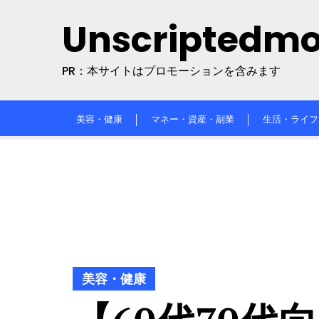
Skip
Unscriptedm
to
content
PR：本サイトはプロモーションを含みます
美容・健康
マネー・資産・副業
生活・ライフ
美容・健康