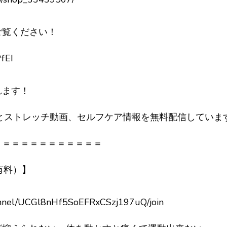
ご覧ください！
PfEI
れます！
くとストレッチ動画、セルフケア情報を無料配信していま
＝＝＝＝＝＝＝＝＝＝＝＝
有料）】
annel/UCGl8nHf5SoEFRxCSzj197uQ/join