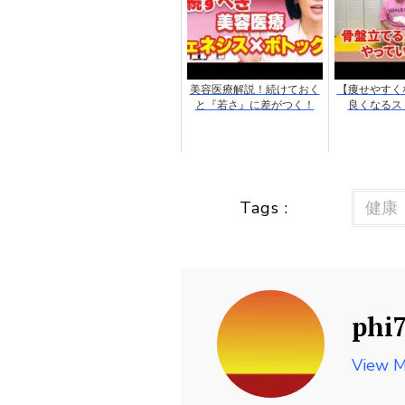
美容医療解説！続けておく
【痩せやすく
と『若さ』に差がつく！
良くなるス
Tags :
健康
phi
View M