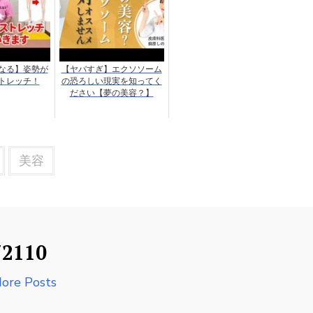
なる】姿勢が
【ヤバすぎ】エクソソーム
トレッチ！
の恐ろしい現実を知ってく
ださい【夢の美容？】
美容
72110
ore Posts