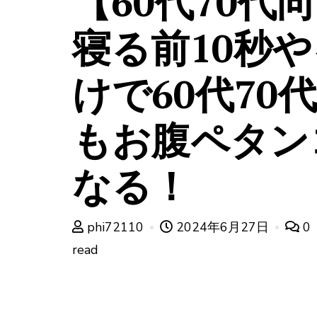
【60代70代
寝る前10秒
けで60代70
もお腹ペタン
なる！
phi72110
2024年6月27日
0
read