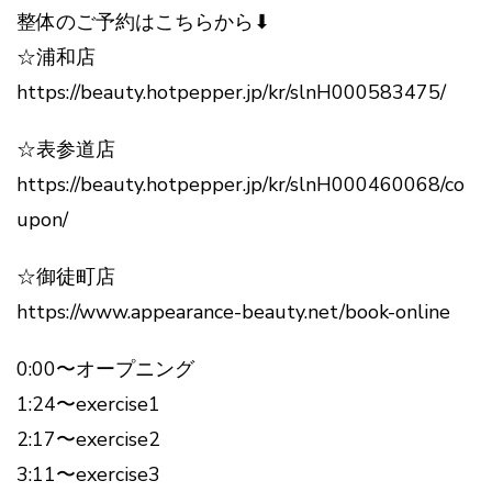
整体のご予約はこちらから⬇︎
☆浦和店
https://beauty.hotpepper.jp/kr/slnH000583475/
☆表参道店
https://beauty.hotpepper.jp/kr/slnH000460068/co
upon/
☆御徒町店
https://www.appearance-beauty.net/book-online
0:00〜オープニング
1:24〜exercise1
2:17〜exercise2
3:11〜exercise3