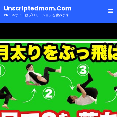
Skip
Unscriptedmom.com
to
PR：本サイトはプロモーションを含みます
content