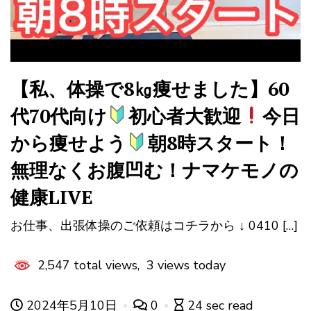
【私、体操で8㎏痩せました】60
代70代向け
初心者大歓迎
今日
から痩せよう
朝8時スタート！
無理なくお腹凹む！ナマケモノの
健康LIVE
お仕事、出張体操のご依頼はコチラから ↓ 0410 […]
2,547 total views, 3 views today
2024年5月10日
0
24 sec read