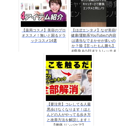
【薬局コスメ】美容のプロ
【ほぼエンタメ】なぜ美容/
オススメ！無いと困るドラ
健康/運動系YouTubeの内容
ックコスメ14選
は適当なでまかせが多いの
か？⑭【言ったもん勝ち】
#瘦身 #小顔 #ストレッチ #
ヨガ
【要注意】コレしてる人最
悪歩けなくなります！ほと
んどの人がやってる歩き方
と改善方法を解説します！
【腰痛 リンパケア】