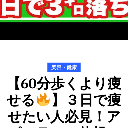
美容・健康
【60分歩くより痩
せる
】３日で痩
せたい人必見！ア