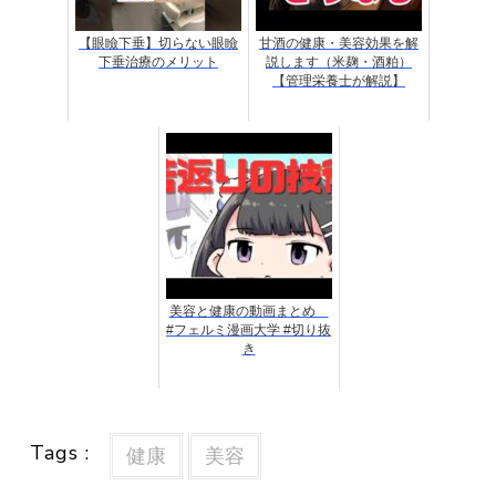
【眼瞼下垂】切らない眼瞼
甘酒の健康・美容効果を解
下垂治療のメリット
説します（米麹・酒粕）
【管理栄養士が解説】
美容と健康の動画まとめ
#フェルミ漫画大学 #切り抜
き
Tags :
健康
美容