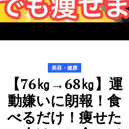
美容・健康
【76㎏→68㎏】運
動嫌いに朗報！食
べるだけ！痩せた