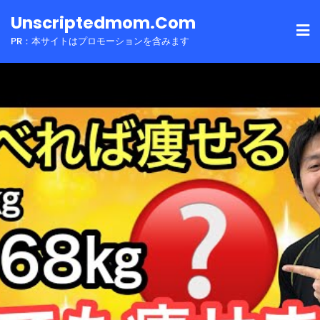
Skip
Unscriptedmom.com
to
PR：本サイトはプロモーションを含みます
content